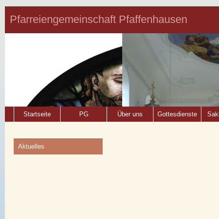
Pfarreiengemeinschaft Pfaffenhausen
Startseite
PG
Über uns
Gottesdienste
Sak
Aktuelles