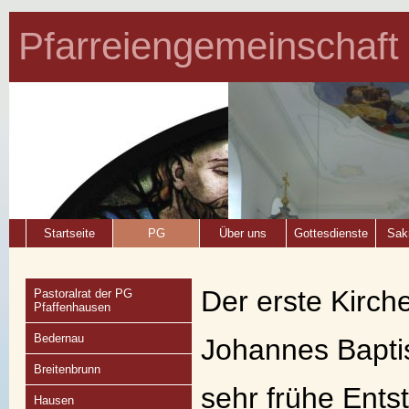
Pfarreiengemeinschaft
Startseite
PG
Über uns
Gottesdienste
Sak
Der erste Kirch
Pastoralrat der PG
Pfaffenhausen
Bedernau
Johannes Baptis
Breitenbrunn
sehr frühe Ents
Hausen