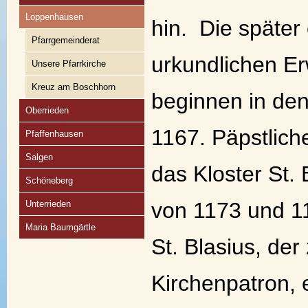
Loppenhausen
hin. Die später
Pfarrgemeinderat
urkundlichen 
Unsere Pfarrkirche
Kreuz am Boschhorn
beginnen in de
Oberrieden
1167. Päpstlich
Pfaffenhausen
Salgen
das Kloster St. 
Schöneberg
von 1173 und 1
Unterrieden
Maria Baumgärtle
St. Blasius, der
Kirchenpatron, e